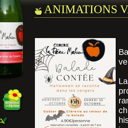
ANIMATIONS 
Ba
ve
L
pr
ra
ch
hi