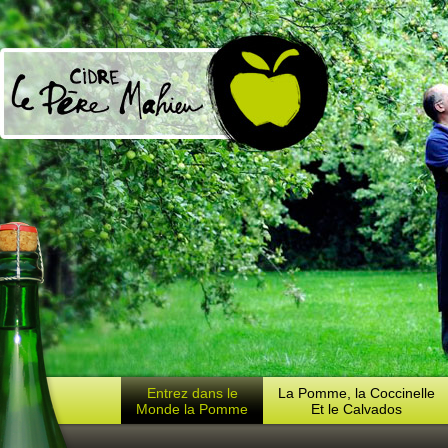
Entrez dans le
La Pomme, la Coccinelle
Monde la Pomme
Et le Calvados