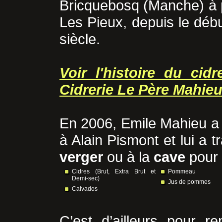
Bricquebosq (Manche) à 
Les Pieux, depuis le dé
siècle.
Voir l'histoire du cid
Cidrerie Le Père Mahie
En 2006, Emile Mahieu a p
à Alain Pismont et lui a t
verger
ou à la
cave
pour 
Cidres (Brut, Extra Brut et
Pommeau
Demi-sec)
Jus de pommes
Calvados
C’est d’ailleurs pour r