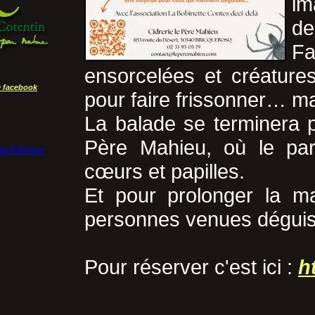
im
de
F
ensorcelées et créatures
 facebook
pour faire frissonner… ma
La balade se terminera p
Père Mahieu, où le pa
cœurs et papilles.
Et pour prolonger la ma
personnes venues déguis
Pour réserver c'est ici :
h