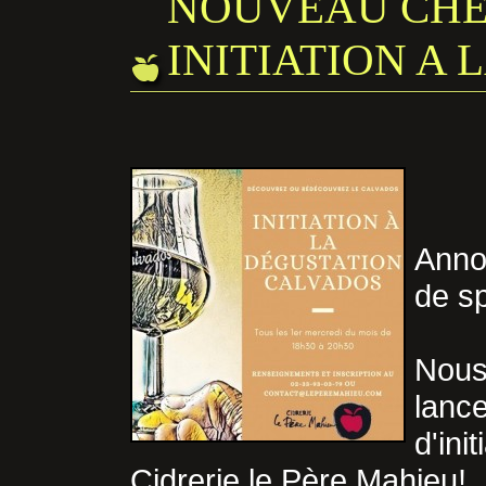
NOUVEAU CHEZ
INITIATION A
Anno
de sp
Nous
lan
d'ini
Cidrerie le Père Mahieu!