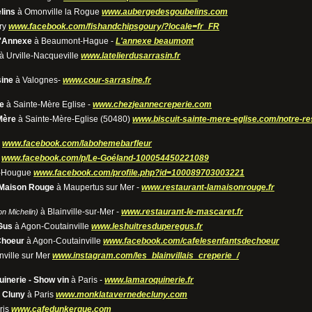
lins
à Omonville la Rogue
www.aubergedesgoubelins.com
ry
www.facebook.com/fishandchipsgoury/?locale=fr_FR
L'Annexe
à Beaumont-Hague -
L'annexe beaumont
à Urville-Nacqueville
www.latelierdusarrasin.fr
sine
à Valognes-
www.cour-sarrasine.fr
e
à Sainte-Mère Eglise -
www.chezjeannecreperie.com
Mère
à Sainte-Mère-Eglise (50480)
www.biscuit-sainte-mere-eglise.com/notre-re
r
www.facebook.com/labohemebarfleur
r
www.facebook.com/p/Le-Goéland-100054450221089
a-Hougue
www.facebook.com/profile.php?id=100089703003221
 Maison Rouge
à Maupertus sur Mer -
www.restaurant-lamaisonrouge.fr
à Blainville-sur-Mer -
www.restaurant-le-mascaret.fr
n Michelin)
Gus
à Agon-Coutainville
www.leshuitresduperegus.fr
Choeur
à Agon-Coutainville
www.facebook.com/cafelesenfantsdechoeur
nville sur Mer
www.instagram.com/les_blainvillais_creperie_/
inerie - Show vin
à Paris -
www.lamaroquinerie.fr
 Cluny
à Paris
www.monklatavernedecluny.com
ris
www.cafedunkerque.com