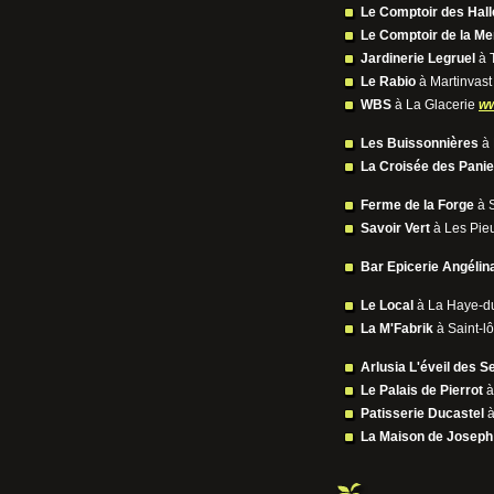
Le Comptoir des Hall
Le Comptoir de la Me
Jardinerie Legruel
à 
Le Rabio
à Martinvast
WBS
à La Glacerie
ww
Les Buissonnières
à 
La Croisée des Panie
Ferme de la Forge
à S
Savoir Vert
à Les Pie
Bar Epicerie Angélin
Le Local
à La Haye-d
La M'Fabrik
à Saint-l
Arlusia L'éveil des S
Le Palais de Pierrot
à
Patisserie Ducastel
à
La Maison de Joseph