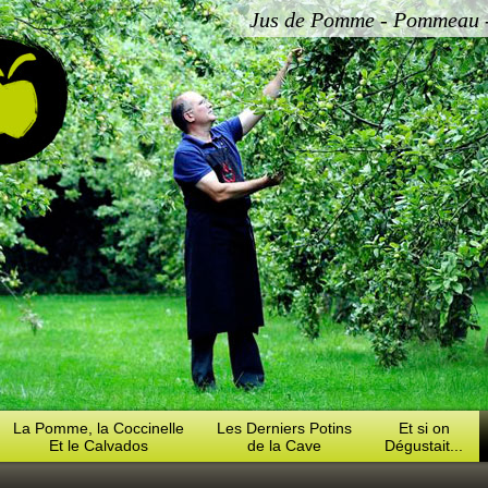
Jus de Pomme - Pommeau - 
La Pomme, la Coccinelle
Les Derniers Potins
Et si on
Et le Calvados
de la Cave
Dégustait...