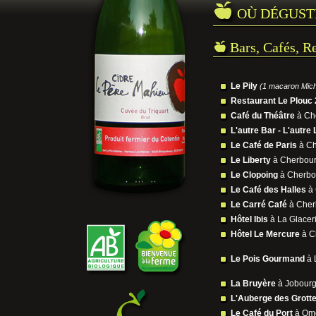
OÙ DÉGUST
Bars, Cafés, R
Le Pily
(1 macaron Mich
Restaurant Le Plouc 
Café du Théâtre
à Ch
L'autre Bar - L'autre 
Le Café de Paris
à Ch
Le Liberty
à Cherbour
Le Clopoing
à Cherb
Le Café des Halles
à 
Le Carré Café
à Cher
Hôtel Ibis
à La Glacer
Hôtel Le Mercure
à C
Le Pois Gourmand
à 
La Bruyère
à Jobour
L'Auberge des Grott
Le Café du Port
à Omo