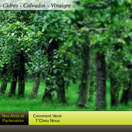
Cidres - Calvados - Vinaigre
Nos Amis et
Comment Venir
Partenaires
T'Cheu Nous