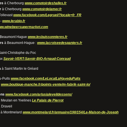
es
à Cherbourg
www.comptoirdeshalles.fr
r
à Cherbourg
www.comptoirdelamer.fr
Tollevast
www.facebook.com/Legruel/?locale=fr_FR
 -
www.lerabio.fr
w.winebeersupermarket.com
Beaumont Hague
www.lesbuissonnieres.fr
rs
à Beaumont-Hague :
www.lacroiseedespaniers.fr
aint-Christophe du Foc
ux
Savoir-VERT-Savoir-BIO-Arnaud-Conraud
a
à Saint Martin le Gréard
u-Puits
www.facebook.com/LeLocalLaHayeduPuits
ô
www.boutique-manche.fr/points-vente/m-fabrik-saint-lo/
ens
www.facebook.com/arlusialeveildessens/
 Meulan en Yvelines
Le Palais de Pierrot
 Draveil
à Montmelard
www.montmelard.fr/annuaire/198/154/La-Maison-de-Joseph