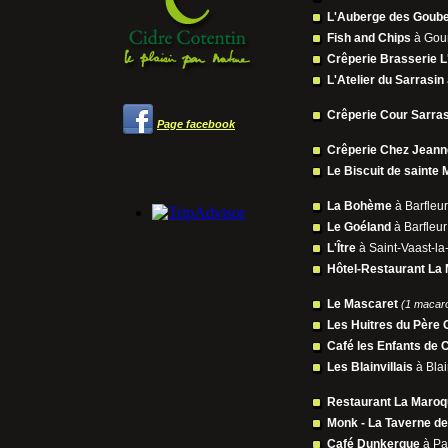
L'Auberge des Goube
Fish and Chips
à Gou
Crêperie Brasserie 
L'Atelier du Sarrasin
Crêperie Cour Sarra
Page facebook
Crêperie Chez Jeann
Le Biscuit de sainte 
La Bohème
à Barfleu
Le Goéland
à Barfleu
L'Ître
à Saint-Vaast-l
Hôtel-Restaurant La
Le Mascaret
(1 macaro
Les Huitres du Père 
Café les Enfants de 
Les Blainvillais
à Blai
Restaurant La Maroqu
Monk - La Taverne de
Café Dunkerque
à Pa