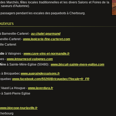
des Marchés, fêtes locales traditionnelles et les divers Salons et Foires de la
t saveurs d'Automne).
s passagers pendant les escales des paquebots à Cherbourg.
buteurs
 Barneville-Carteret -
au chalet gourmand
eville-Carteret -
www.lepicerie-fine-carteret.com
lle Carteret
die
à Valognes -
www.cave-vins-et-normandie.fr
nes -
www.letournesol-valognes.com
Mère
à Sainte-Mère-Eglise (50480) :
www.biscuit-sainte-mere-eglise.com
s
à Bricquebec
www.augraindessaisons.fr
icquebec
www.facebook.com/50260Bricquebec/?locale=fr_FR
t Vaast La Hougue -
www.laverdura.fr
e
à Saint-Pierre Eglise
www.biocoop-tourlaville.fr
herbourg