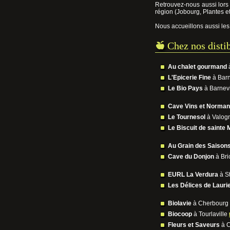
Retrouvez-nous aussi lors 
région (Jobourg, Plantes e
Nous accueillons aussi le
Chez nos disti
Au chalet gourmand
à
L'Epicerie Fine
à Barn
Le Bio Pays
à Barnevi
Cave Vins et Norman
Le Tournesol
à Valog
Le Biscuit de sainte 
Au Grain des Saison
Cave du Donjon
à Br
EURL La Verdura
à S
Les Délices de Lauri
Biolavie
à Cherbourg
Biocoop
à Tourlaville
Fleurs et Saveurs
à C