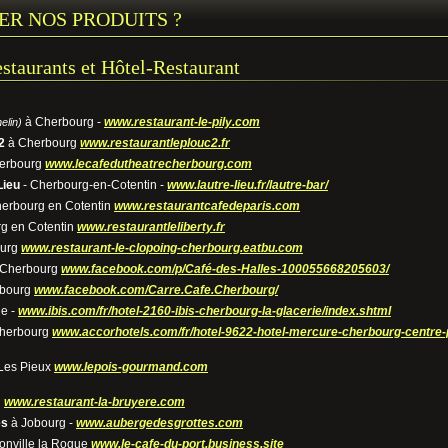
ER NOS PRODUITS ?
estaurants et Hôtel-Restaurant
à Cherbourg -
www.restaurant-le-pily.com
elin)
2
à Cherbourg
www.restaurantleplouc2.fr
erbourg
www.lecafedutheatrecherbourg.com
Lieu
- Cherbourg-en-Cotentin -
www.lautre-lieu.fr/lautre-bar/
erbourg en Cotentin
www.restaurantcafedeparis.com
g en Cotentin
www.restaurantleliberty.fr
ourg
www.restaurant-le-clopoing-cherbourg.eatbu.com
Cherbourg
www.facebook.com/p/Café-des-Halles-100055668205603/
bourg
www.facebook.com/Carre.Cafe.Cherbourg/
ie -
www.ibis.com/fr/hotel-2160-ibis-cherbourg-la-glacerie/index.shtml
herbourg
www.accorhotels.com/fr/hotel-9622-hotel-mercure-cherbourg-centre-p
Les Pieux
www.lepois-gourmand.com
g
www.restaurant-la-bruyere.com
es
à Jobourg -
www.aubergedesgrottes.com
nville la Rogue
www.le-cafe-du-port.business.site