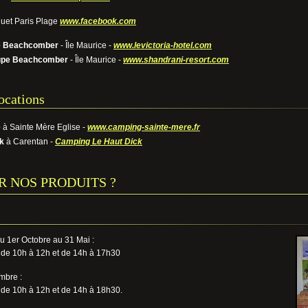
uet Paris Plage
www.facebook.com
pe Beachcomber
- Île Maurice -
www.levictoria-hotel.com
oupe Beachcomber
- Île Maurice -
www.shandrani-resort.com
ocations
e
à Sainte Mère Eglise -
www.camping-sainte-mere.fr
k
à Carentan -
Camping Le Haut Dick
R NOS PRODUITS ?
u 1er Octobre au 31 Mai :
 de 10h à 12h et de 14h à 17h30
mbre :
 de 10h à 12h et de 14h à 18h30.